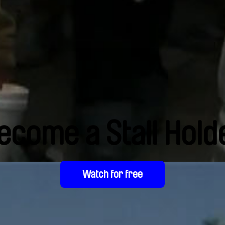
ecome a Stall Hold
Watch for free